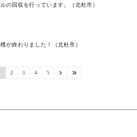
ールの回収を行っています。（北杜市）
収穫が終わりました！（北杜市）
1
2
3
4
5