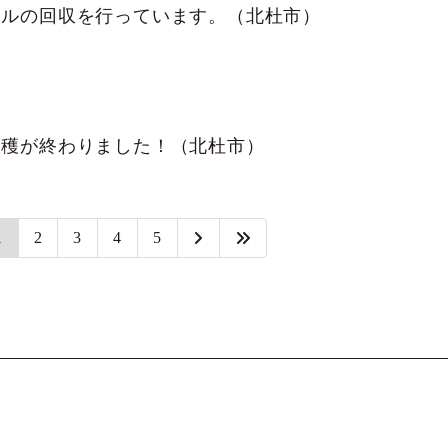
ールの回収を行っています。（北杜市）
収穫が終わりました！（北杜市）
1
2
3
4
5