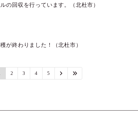
ールの回収を行っています。（北杜市）
収穫が終わりました！（北杜市）
1
2
3
4
5