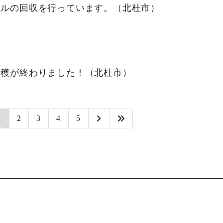
ールの回収を行っています。（北杜市）
収穫が終わりました！（北杜市）
1
2
3
4
5