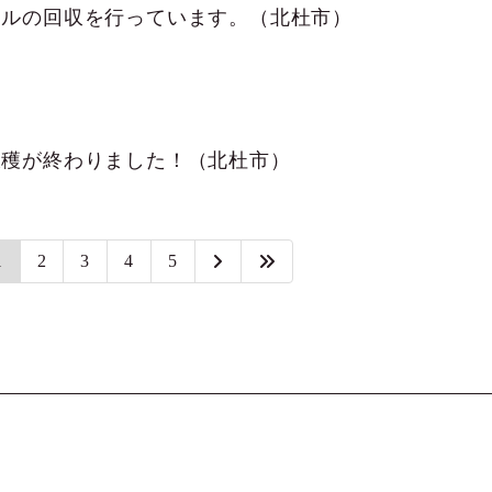
ールの回収を行っています。（北杜市）
収穫が終わりました！（北杜市）
1
2
3
4
5