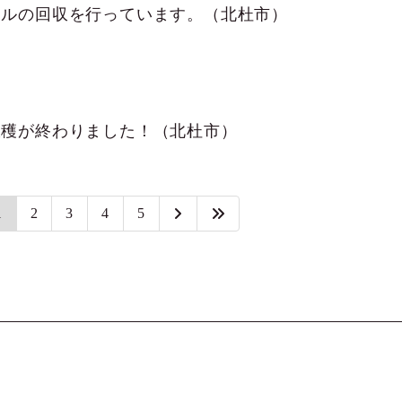
ールの回収を行っています。（北杜市）
収穫が終わりました！（北杜市）
1
2
3
4
5