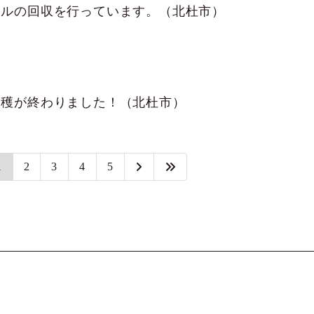
ールの回収を行っています。（北杜市）
収穫が終わりました！（北杜市）
1
2
3
4
5