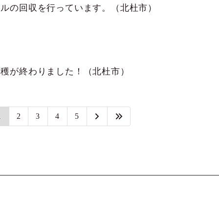
ールの回収を行っています。（北杜市）
収穫が終わりました！（北杜市）
1
2
3
4
5