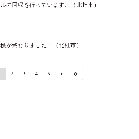
ールの回収を行っています。（北杜市）
収穫が終わりました！（北杜市）
1
2
3
4
5