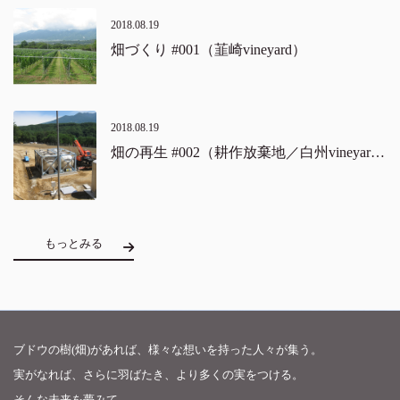
2018.08.19
畑づくり #001（韮崎vineyard）
2018.08.19
畑の再生 #002（耕作放棄地／白州vineyard）
もっとみる
ブドウの樹(畑)があれば、様々な想いを持った人々が集う。
実がなれば、さらに羽ばたき、より多くの実をつける。
そんな未来を夢みて。